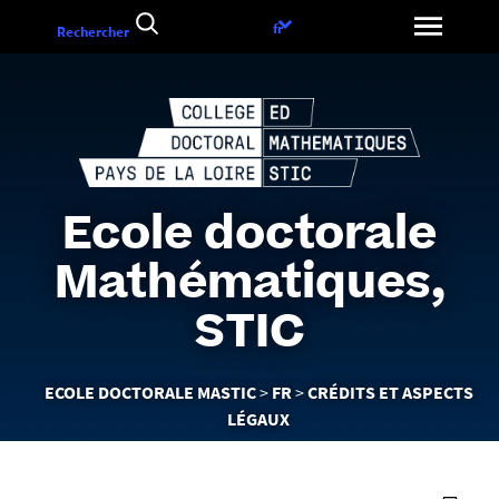
Aller
Choix
fr
Rechercher
au
de
contenu
la
langue
Ecole doctorale
Mathématiques,
STIC
Vous
ECOLE DOCTORALE MASTIC
FR
CRÉDITS ET ASPECTS
êtes
LÉGAUX
ici :