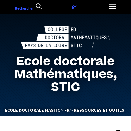
Aller
Choix
fr
Rechercher
au
de
contenu
la
langue
Ecole doctorale
Mathématiques,
STIC
Vous
ECOLE DOCTORALE MASTIC
FR
RESSOURCES ET OUTILS
êtes
ici :