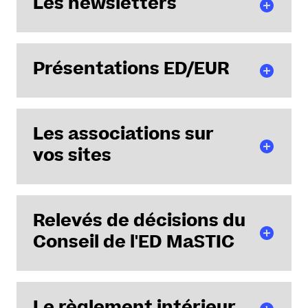
Les newsletters
Janvier 2025
Présentations ED/EUR
Février 2025
Mars 2025
Avril 2025
Mai 2025
/
1
100 %
Les associations sur
J
uillet 2025
vos sites
Site de Nantes
Relevés de décisions du
Présentation du paysage doctoral par Benoît
Conseil de l'ED MaSTIC
JCEENA (
association
Jeunes Chercheurs en
DELAHAYE
Energie Electrique de Nantes Atlantique)
contact
/
1
mail
100 %